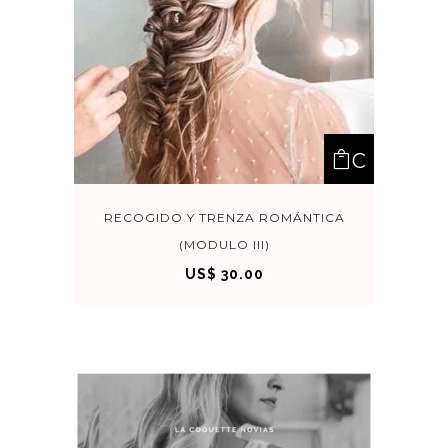
C
OM
RECOGIDO Y TRENZA ROMÁNTICA
(MODULO III)
PRA
US$
30.00
R
AHO
RA