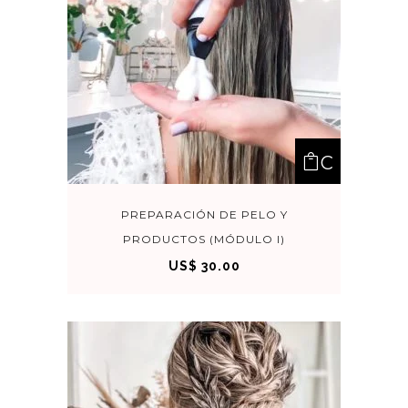
RA
C
OM
PREPARACIÓN DE PELO Y
PRODUCTOS (MÓDULO I)
PRA
US$
30.00
R
AHO
RA