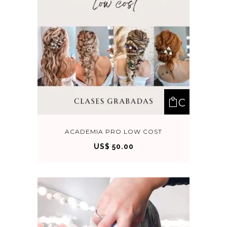
RA
C
OM
ACADEMIA PRO LOW COST
US$
50.00
PRA
R
AHO