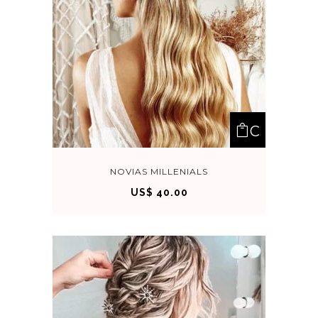
C
OM
NOVIAS MILLENIALS
US$
40.00
PRA
R
AHO
RA