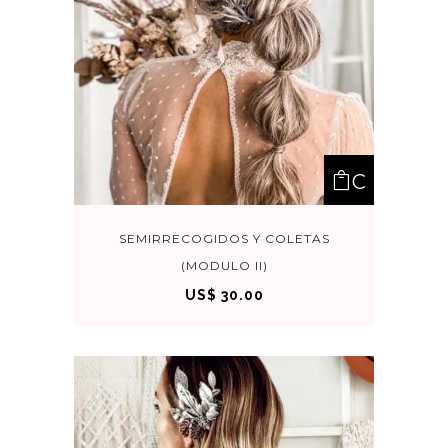
C
OM
SEMIRRECOGIDOS Y COLETAS
(MODULO II)
PRA
US$
30.00
R
AHO
RA