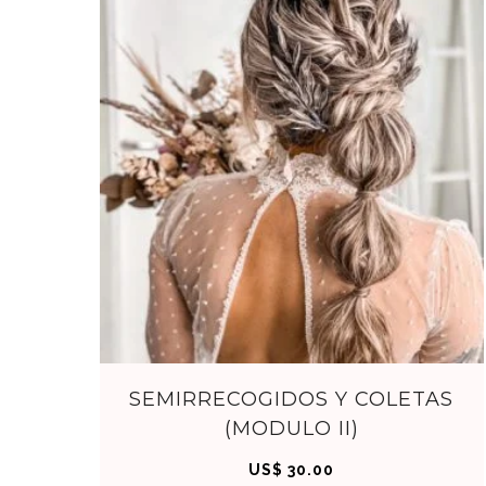
AHO
RA
C
SEMIRRECOGIDOS Y COLETAS
(MODULO II)
OM
US$
30.00