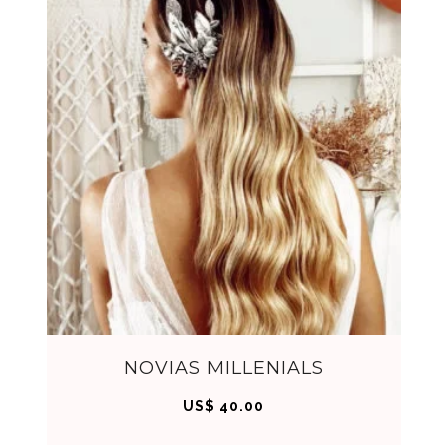
AHO
RA
C
NOVIAS MILLENIALS
US$
40.00
OM